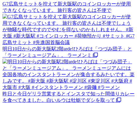
G7広島サミットを控えて新大阪駅のコインロッカーが使用
できなくなっています。 旅行客の皆さんは不便で
明日10日からの新大阪駅2階arde!ひろばは「つづみ団子」と
「ラーメンミュージアム」。 ラーメンミ
昨日と今日ゲリラ営業するとインスタで知った間借りカレー
を食べてきました。白いルウは牡蛎でダシを取って