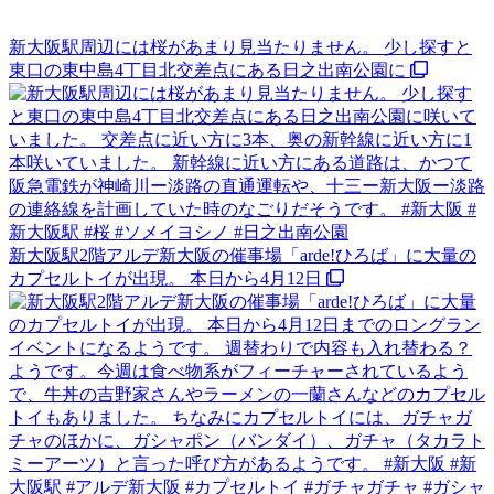
新大阪駅周辺には桜があまり見当たりません。 少し探すと
東口の東中島4丁目北交差点にある日之出南公園に
新大阪駅2階アルデ新大阪の催事場「arde!ひろば」に大量の
カプセルトイが出現。 本日から4月12日