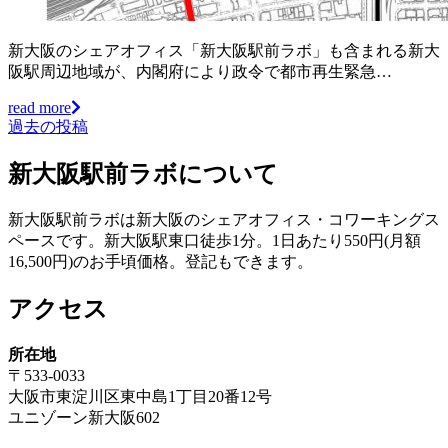
新大阪のシェアオフィス「新大阪駅前ラボ」も含まれる新大
阪駅周辺地域が、内閣府により政令で都市再生緊急…
read more
過去の投稿
投
稿
新大阪駅前ラボについて
ナ
新大阪駅前ラボは新大阪のシェアオフィス・コワーキングス
ビ
ペースです。新大阪駅東口徒歩1分。1日あたり550円(月額
ゲ
16,500円)のお手頃価格。登記もできます。
ー
アクセス
シ
ョ
所在地
〒533-0033
ン
大阪市東淀川区東中島1丁目20番12号
ユニゾーン新大阪602