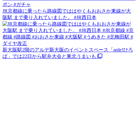
JR京都線に乗ったら路線図でははやくもおおさか東線が大
阪駅 まで乗り入れていました。 #JR西日本
新大阪駅2階のアルデ新大阪のイベントスペース「arde!ひろ
ば」では22日から駅弁大会と東北うまいも