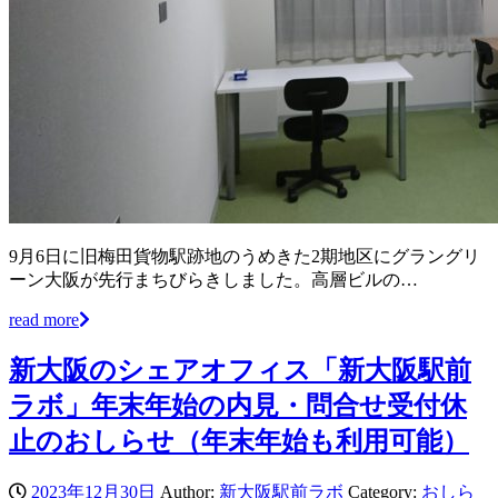
9月6日に旧梅田貨物駅跡地のうめきた2期地区にグラングリ
ーン大阪が先行まちびらきしました。高層ビルの…
read more
新大阪のシェアオフィス「新大阪駅前
ラボ」年末年始の内見・問合せ受付休
止のおしらせ（年末年始も利用可能）
2023年12月30日
Author:
新大阪駅前ラボ
Category:
おしら