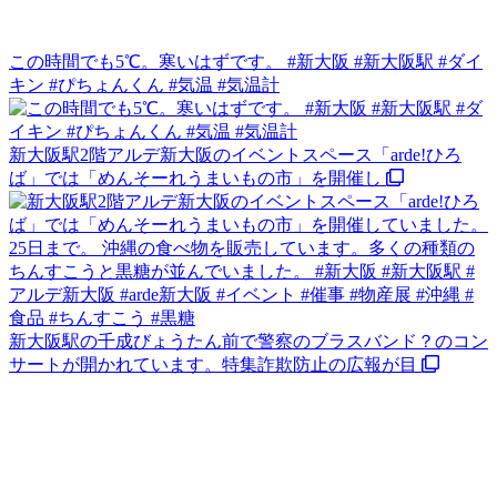
この時間でも5℃。寒いはずです。 #新大阪 #新大阪駅 #ダイ
キン #ぴちょんくん #気温 #気温計
新大阪駅2階アルデ新大阪のイベントスペース「arde!ひろ
ば」では「めんそーれうまいもの市」を開催し
新大阪駅の千成びょうたん前で警察のブラスバンド？のコン
サートが開かれています。特集詐欺防止の広報が目