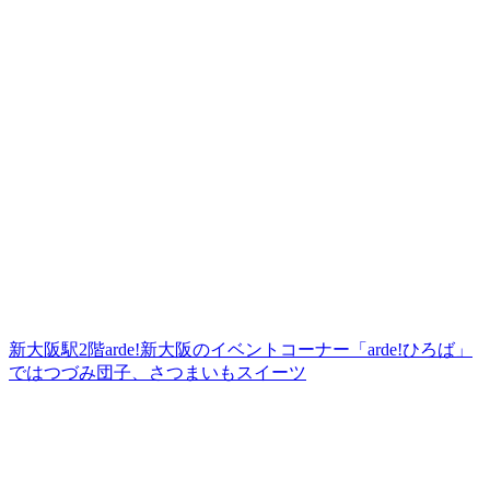
新大阪駅2階arde!新大阪のイベントコーナー「arde!ひろば」
ではつづみ団子、さつまいもスイーツ