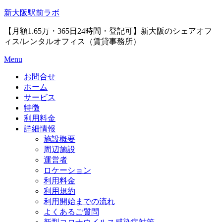
Skip
新大阪駅前ラボ
to
content
【月額1.65万・365日24時間・登記可】新大阪のシェアオフ
ィス/レンタルオフィス（賃貸事務所）
Menu
お問合せ
ホーム
サービス
特徴
利用料金
詳細情報
施設概要
周辺施設
運営者
ロケーション
利用料金
利用規約
利用開始までの流れ
よくあるご質問