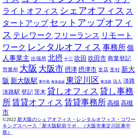
シェアオフィス
ライトオフィス
ス
セットアップオフィ
タートアップ
ス
テレワーク
リモート
フリーランス
レンタルオフィス
ワーク
事務所
個
北摂
人事業主
吹田
吹田市
商業登記
出張所
十三
大阪
大阪市
新大
摂津
摂津市
営業所
支店
支社
東淀川区
阪
新大阪駅
淡路
法人
東中島
東淡路
東海道線
貸しオフィス
貸し事務
淡路駅
登記
茨木
所
賃貸オフィス
賃貸事務所
高槻
高槻
市
©2022
新大阪のシェアオフィス・レンタルオフィス・コワー
キングスペース「新大阪駅前ラボ」（大阪市東淀川区東中
島）