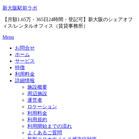
Skip
新大阪駅前ラボ
to
content
【月額1.65万・365日24時間・登記可】新大阪のシェアオフ
ィス/レンタルオフィス（賃貸事務所）
Menu
お問合せ
ホーム
サービス
特徴
利用料金
詳細情報
施設概要
周辺施設
運営者
ロケーション
利用料金
利用規約
利用開始までの流れ
よくあるご質問