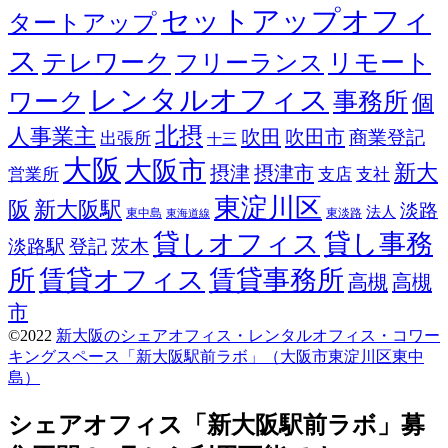
セットアップオフィ
タートアップ
ス
テレワーク
リモート
フリーランス
レンタルオフィス
ワーク
事務所
個
北摂
人事業主
吹田
吹田市
商業登記
出張所
十三
大阪
大阪市
新大
摂津
摂津市
営業所
支店
支社
東淀川区
阪
新大阪駅
淡路
法人
東中島
東淡路
東海道線
貸しオフィス
貸し事務
淡路駅
登記
茨木
所
賃貸オフィス
賃貸事務所
高槻
高槻
市
©2022
新大阪のシェアオフィス・レンタルオフィス・コワー
キングスペース「新大阪駅前ラボ」（大阪市東淀川区東中
島）
Screenr
parallax
シェアオフィス「新大阪駅前ラボ」募
theme