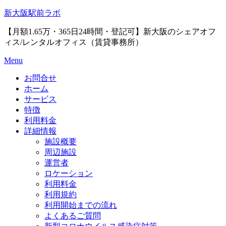
Skip
新大阪駅前ラボ
to
content
【月額1.65万・365日24時間・登記可】新大阪のシェアオフ
ィス/レンタルオフィス（賃貸事務所）
Menu
お問合せ
ホーム
サービス
特徴
利用料金
詳細情報
施設概要
周辺施設
運営者
ロケーション
利用料金
利用規約
利用開始までの流れ
よくあるご質問