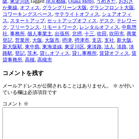
阪
,
東淀川区
Tagged
JR京都線
,
Osaka Metro
,
うめきた
,
おおさ
か東線
,
オフィス
,
グラングリーン大阪
,
グランフロント大阪
,
コワーキングスペース
,
サテライトオフィス
,
シェアオフィ
ス
,
スタートアップ
,
セットアップオフィス
,
デスク
,
テレワー
ク
,
フリーランス
,
リモートワーク
,
レンタルオフィス
,
中島惣
社
,
事務所
,
個人事業主
,
出張所
,
北摂
,
十三
,
吹田
,
吹田市
,
商業
登記
,
営業所
,
大阪
,
大阪市
,
摂津
,
摂津市
,
支店
,
支社
,
新大阪
,
新大阪駅
,
東中島
,
東海道線
,
東淀川区
,
東淡路
,
法人
,
淡路
,
淡
路駅
,
登記
,
茨木
,
貸しオフィス
,
貸し事務所
,
賃貸オフィス
,
賃
貸事務所
,
高槻
,
高槻市
コメントを残す
メールアドレスが公開されることはありません。
※
が付い
ている欄は必須項目です
コメント
※