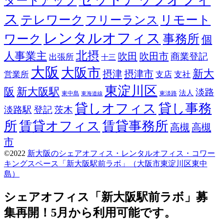
タートアップ
ス
テレワーク
リモート
フリーランス
レンタルオフィス
ワーク
事務所
個
北摂
人事業主
吹田
吹田市
商業登記
出張所
十三
大阪
大阪市
新大
摂津
摂津市
営業所
支店
支社
東淀川区
阪
新大阪駅
淡路
法人
東中島
東淡路
東海道線
貸しオフィス
貸し事務
淡路駅
登記
茨木
所
賃貸オフィス
賃貸事務所
高槻
高槻
市
©2022
新大阪のシェアオフィス・レンタルオフィス・コワー
キングスペース「新大阪駅前ラボ」（大阪市東淀川区東中
島）
Screenr
parallax
シェアオフィス「新大阪駅前ラボ」募
theme
by
集再開！5月から利用可能です。
FameThemes