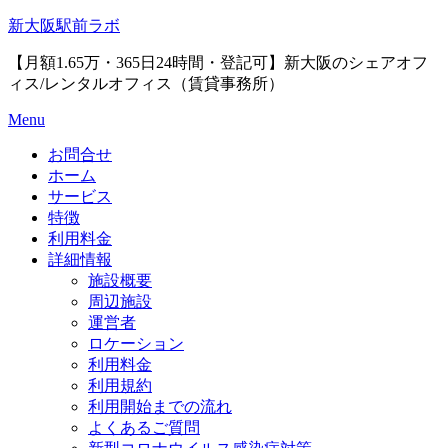
Skip
新大阪駅前ラボ
to
content
【月額1.65万・365日24時間・登記可】新大阪のシェアオフ
ィス/レンタルオフィス（賃貸事務所）
Menu
お問合せ
ホーム
サービス
特徴
利用料金
詳細情報
施設概要
周辺施設
運営者
ロケーション
利用料金
利用規約
利用開始までの流れ
よくあるご質問