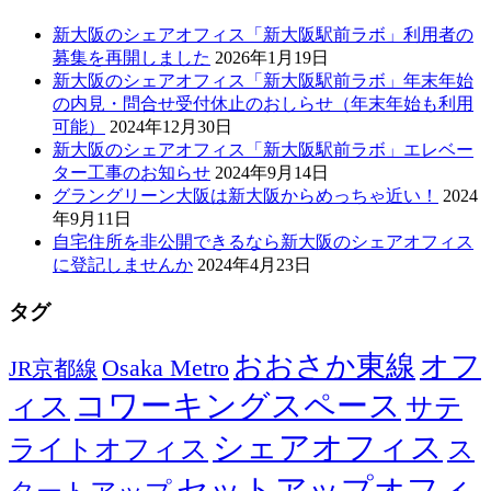
新大阪のシェアオフィス「新大阪駅前ラボ」利用者の
募集を再開しました
2026年1月19日
新大阪のシェアオフィス「新大阪駅前ラボ」年末年始
の内見・問合せ受付休止のおしらせ（年末年始も利用
可能）
2024年12月30日
新大阪のシェアオフィス「新大阪駅前ラボ」エレベー
ター工事のお知らせ
2024年9月14日
グラングリーン大阪は新大阪からめっちゃ近い！
2024
年9月11日
自宅住所を非公開できるなら新大阪のシェアオフィス
に登記しませんか
2024年4月23日
タグ
おおさか東線
オフ
Osaka Metro
JR京都線
コワーキングスペース
ィス
サテ
シェアオフィス
ライトオフィス
ス
セットアップオフィ