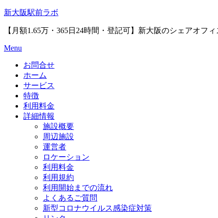
Skip
新大阪駅前ラボ
to
content
【月額1.65万・365日24時間・登記可】新大阪のシェアオ
Menu
お問合せ
ホーム
サービス
特徴
利用料金
詳細情報
施設概要
周辺施設
運営者
ロケーション
利用料金
利用規約
利用開始までの流れ
よくあるご質問
新型コロナウイルス感染症対策