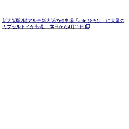
新大阪駅2階アルデ新大阪の催事場「arde!ひろば」に大量の
カプセルトイが出現。 本日から4月12日