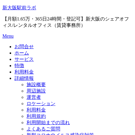
Skip
新大阪駅前ラボ
to
content
【月額1.65万・365日24時間・登記可】新大阪のシェアオフ
ィス/レンタルオフィス（賃貸事務所）
Menu
お問合せ
ホーム
サービス
特徴
利用料金
詳細情報
施設概要
周辺施設
運営者
ロケーション
利用料金
利用規約
利用開始までの流れ
よくあるご質問