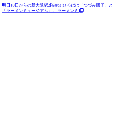
明日10日からの新大阪駅2階arde!ひろばは「つづみ団子」と
「ラーメンミュージアム」。 ラーメンミ