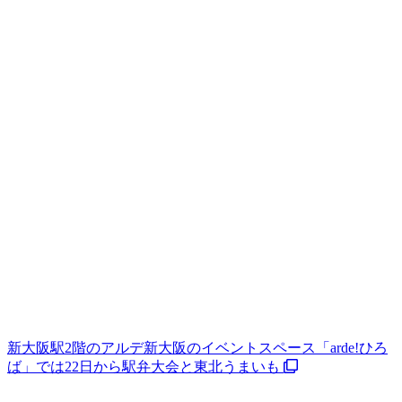
新大阪駅2階のアルデ新大阪のイベントスペース「arde!ひろ
ば」では22日から駅弁大会と東北うまいも