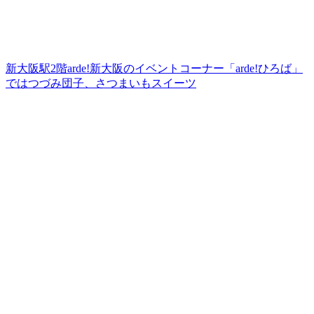
新大阪駅2階arde!新大阪のイベントコーナー「arde!ひろば」
ではつづみ団子、さつまいもスイーツ