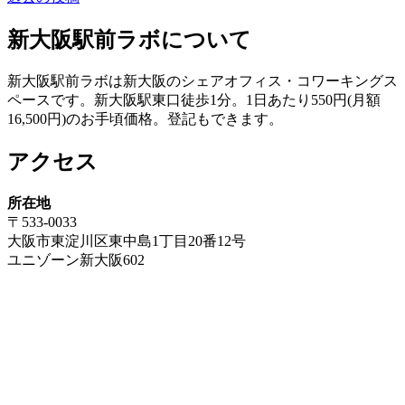
投
稿
新大阪駅前ラボについて
ナ
新大阪駅前ラボは新大阪のシェアオフィス・コワーキングス
ビ
ペースです。新大阪駅東口徒歩1分。1日あたり550円(月額
ゲ
16,500円)のお手頃価格。登記もできます。
ー
アクセス
シ
ョ
所在地
〒533-0033
ン
大阪市東淀川区東中島1丁目20番12号
ユニゾーン新大阪602