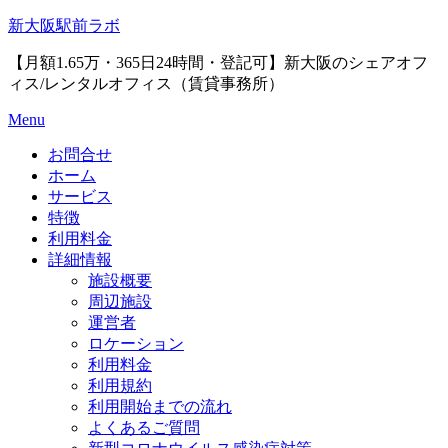
Skip
新大阪駅前ラボ
to
content
【月額1.65万・365日24時間・登記可】新大阪のシェアオフ
ィス/レンタルオフィス（賃貸事務所）
Menu
お問合せ
ホーム
サービス
特徴
利用料金
詳細情報
施設概要
周辺施設
運営者
ロケーション
利用料金
利用規約
利用開始までの流れ
よくあるご質問