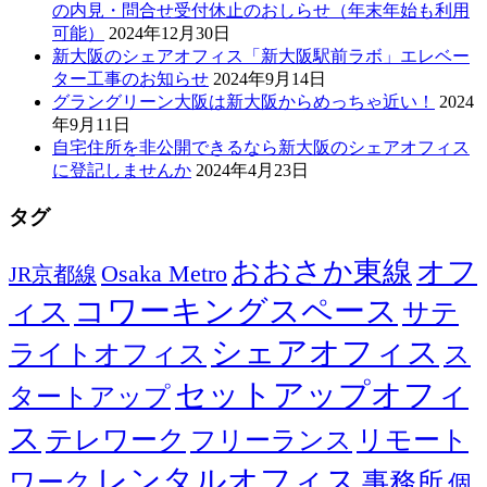
の内見・問合せ受付休止のおしらせ（年末年始も利用
可能）
2024年12月30日
新大阪のシェアオフィス「新大阪駅前ラボ」エレベー
ター工事のお知らせ
2024年9月14日
グラングリーン大阪は新大阪からめっちゃ近い！
2024
年9月11日
自宅住所を非公開できるなら新大阪のシェアオフィス
に登記しませんか
2024年4月23日
タグ
おおさか東線
オフ
Osaka Metro
JR京都線
コワーキングスペース
ィス
サテ
シェアオフィス
ライトオフィス
ス
セットアップオフィ
タートアップ
ス
テレワーク
リモート
フリーランス
レンタルオフィス
ワーク
事務所
個