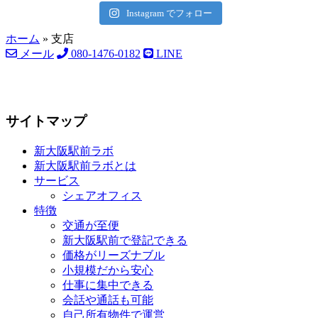
Instagram でフォロー
ホーム
»
支店
メール
080-1476-0182
LINE
サイトマップ
新大阪駅前ラボ
新大阪駅前ラボとは
サービス
シェアオフィス
特徴
交通が至便
新大阪駅前で登記できる
価格がリーズナブル
小規模だから安心
仕事に集中できる
会話や通話も可能
自己所有物件で運営