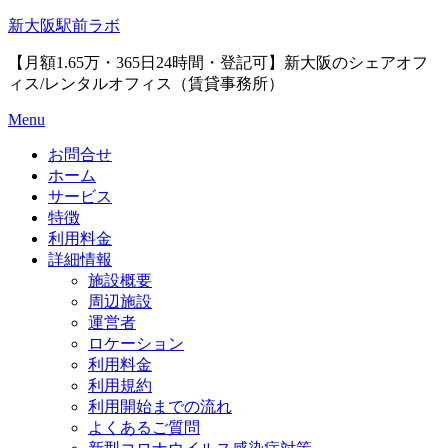
Skip
新大阪駅前ラボ
to
content
【月額1.65万・365日24時間・登記可】新大阪のシェアオフ
ィス/レンタルオフィス（賃貸事務所）
Menu
お問合せ
ホーム
サービス
特徴
利用料金
詳細情報
施設概要
周辺施設
運営者
ロケーション
利用料金
利用規約
利用開始までの流れ
よくあるご質問