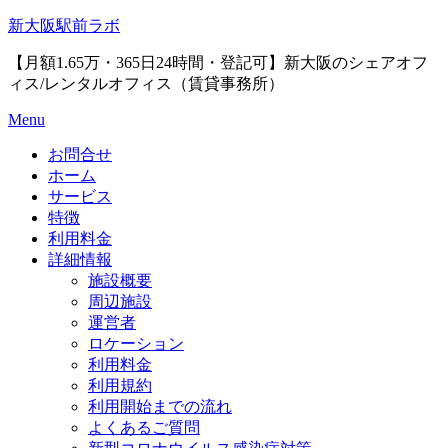
Skip
新大阪駅前ラボ
to
content
【月額1.65万・365日24時間・登記可】新大阪のシェアオフ
ィス/レンタルオフィス（賃貸事務所）
Menu
お問合せ
ホーム
サービス
特徴
利用料金
詳細情報
施設概要
周辺施設
運営者
ロケーション
利用料金
利用規約
利用開始までの流れ
よくあるご質問