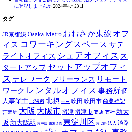
に登記しませんか
2024年4月23日
タグ
おおさか東線
オフ
Osaka Metro
JR京都線
コワーキングスペース
ィス
サテ
シェアオフィス
ライトオフィス
ス
セットアップオフィ
タートアップ
ス
テレワーク
リモート
フリーランス
レンタルオフィス
ワーク
事務所
個
北摂
人事業主
吹田
吹田市
商業登記
出張所
十三
大阪
大阪市
新大
摂津
摂津市
営業所
支店
支社
東淀川区
阪
新大阪駅
淡路
法人
東中島
東淡路
東海道線